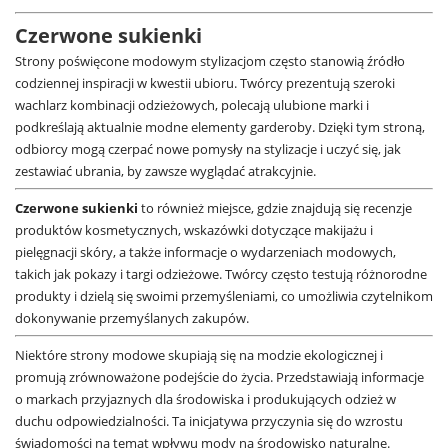
Czerwone sukienki
Strony poświęcone modowym stylizacjom często stanowią źródło
codziennej inspiracji w kwestii ubioru. Twórcy prezentują szeroki
wachlarz kombinacji odzieżowych, polecają ulubione marki i
podkreślają aktualnie modne elementy garderoby. Dzięki tym stroną,
odbiorcy mogą czerpać nowe pomysły na stylizacje i uczyć się, jak
zestawiać ubrania, by zawsze wyglądać atrakcyjnie.
Czerwone sukienki
to również miejsce, gdzie znajdują się recenzje
produktów kosmetycznych, wskazówki dotyczące makijażu i
pielęgnacji skóry, a także informacje o wydarzeniach modowych,
takich jak pokazy i targi odzieżowe. Twórcy często testują różnorodne
produkty i dzielą się swoimi przemyśleniami, co umożliwia czytelnikom
dokonywanie przemyślanych zakupów.
Niektóre strony modowe skupiają się na modzie ekologicznej i
promują zrównoważone podejście do życia. Przedstawiają informacje
o markach przyjaznych dla środowiska i produkujących odzież w
duchu odpowiedzialności. Ta inicjatywa przyczynia się do wzrostu
świadomości na temat wpływu mody na środowisko naturalne.