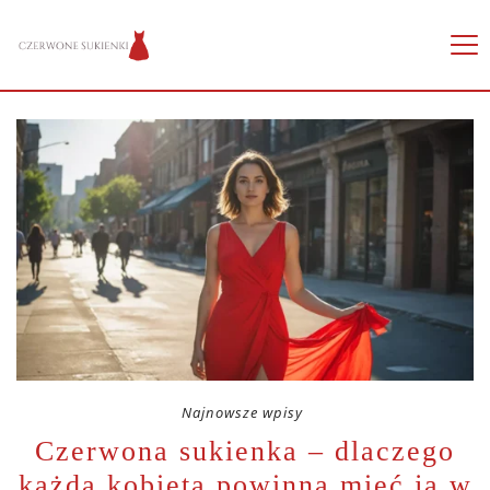
Najnowsze wpisy
Czerwona sukienka – dlaczego
każda kobieta powinna mieć ją w