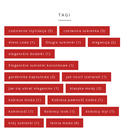
TAGI
codzienne stylizacje
(3)
czerwona sukienka
(5)
dress code
(1)
Długie sukienki
(1)
elegancja
(2)
eleganckie dodatki
(1)
Eleganckie sukienki koronkowe
(1)
garderoba kapsułowa
(2)
jak nosić czerwień
(1)
Jak się ubrać elegancko
(1)
klasyka mody
(2)
kobieca moda
(1)
Kobieca pewność siebie
(1)
kobiecość
(1)
Kobiecy look
(1)
kobiecy styl
(1)
krój sukienki
(1)
letnia moda
(4)