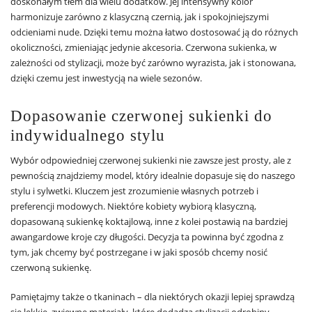
doskonałym tłem dla wielu dodatków. Jej intensywny kolor
harmonizuje zarówno z klasyczną czernią, jak i spokojniejszymi
odcieniami nude. Dzięki temu można łatwo dostosować ją do różnych
okoliczności, zmieniając jedynie akcesoria. Czerwona sukienka, w
zależności od stylizacji, może być zarówno wyrazista, jak i stonowana,
dzięki czemu jest inwestycją na wiele sezonów.
Dopasowanie czerwonej sukienki do
indywidualnego stylu
Wybór odpowiedniej czerwonej sukienki nie zawsze jest prosty, ale z
pewnością znajdziemy model, który idealnie dopasuje się do naszego
stylu i sylwetki. Kluczem jest zrozumienie własnych potrzeb i
preferencji modowych. Niektóre kobiety wybiorą klasyczną,
dopasowaną sukienkę koktajlową, inne z kolei postawią na bardziej
awangardowe kroje czy długości. Decyzja ta powinna być zgodna z
tym, jak chcemy być postrzegane i w jaki sposób chcemy nosić
czerwoną sukienkę.
Pamiętajmy także o tkaninach – dla niektórych okazji lepiej sprawdzą