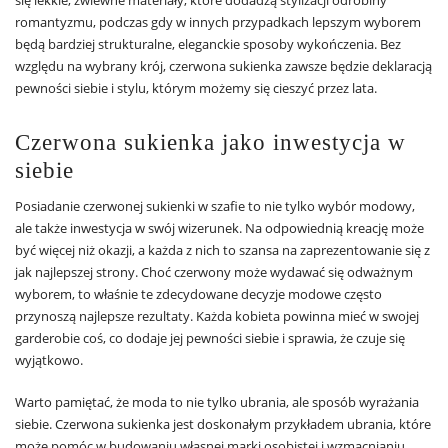
się lekkie, zwiewne materiały, które dodadzą stylizacji odrobiny
romantyzmu, podczas gdy w innych przypadkach lepszym wyborem
będą bardziej strukturalne, eleganckie sposoby wykończenia. Bez
względu na wybrany krój, czerwona sukienka zawsze będzie deklaracją
pewności siebie i stylu, którym możemy się cieszyć przez lata.
Czerwona sukienka jako inwestycja w
siebie
Posiadanie czerwonej sukienki w szafie to nie tylko wybór modowy,
ale także inwestycja w swój wizerunek. Na odpowiednią kreację może
być więcej niż okazji, a każda z nich to szansa na zaprezentowanie się z
jak najlepszej strony. Choć czerwony może wydawać się odważnym
wyborem, to właśnie te zdecydowane decyzje modowe często
przynoszą najlepsze rezultaty. Każda kobieta powinna mieć w swojej
garderobie coś, co dodaje jej pewności siebie i sprawia, że czuje się
wyjątkowo.
Warto pamiętać, że moda to nie tylko ubrania, ale sposób wyrażania
siebie. Czerwona sukienka jest doskonałym przykładem ubrania, które
może pomóc w budowaniu własnej marki osobistej i wzmacnianiu