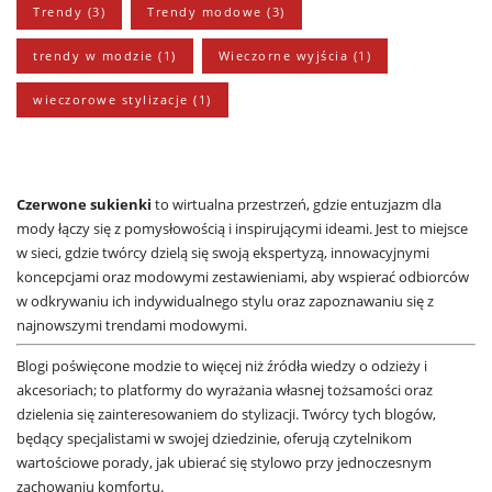
Trendy
(3)
Trendy modowe
(3)
trendy w modzie
(1)
Wieczorne wyjścia
(1)
wieczorowe stylizacje
(1)
Czerwone sukienki
to wirtualna przestrzeń, gdzie entuzjazm dla
mody łączy się z pomysłowością i inspirującymi ideami. Jest to miejsce
w sieci, gdzie twórcy dzielą się swoją ekspertyzą, innowacyjnymi
koncepcjami oraz modowymi zestawieniami, aby wspierać odbiorców
w odkrywaniu ich indywidualnego stylu oraz zapoznawaniu się z
najnowszymi trendami modowymi.
Blogi poświęcone modzie to więcej niż źródła wiedzy o odzieży i
akcesoriach; to platformy do wyrażania własnej tożsamości oraz
dzielenia się zainteresowaniem do stylizacji. Twórcy tych blogów,
będący specjalistami w swojej dziedzinie, oferują czytelnikom
wartościowe porady, jak ubierać się stylowo przy jednoczesnym
zachowaniu komfortu.