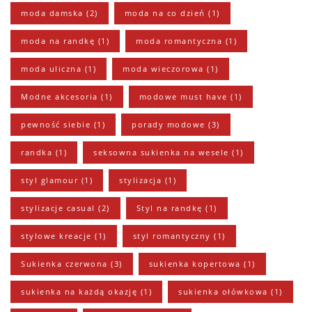
moda damska
(2)
moda na co dzień
(1)
moda na randkę
(1)
moda romantyczna
(1)
moda uliczna
(1)
moda wieczorowa
(1)
Modne akcesoria
(1)
modowe must have
(1)
pewność siebie
(1)
porady modowe
(3)
randka
(1)
seksowna sukienka na wesele
(1)
styl glamour
(1)
stylizacja
(1)
stylizacje casual
(2)
Styl na randkę
(1)
stylowe kreacje
(1)
styl romantyczny
(1)
Sukienka czerwona
(3)
sukienka kopertowa
(1)
sukienka na każdą okazję
(1)
sukienka ołówkowa
(1)