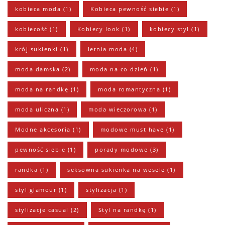
kobieca moda
(1)
Kobieca pewność siebie
(1)
kobiecość
(1)
Kobiecy look
(1)
kobiecy styl
(1)
krój sukienki
(1)
letnia moda
(4)
moda damska
(2)
moda na co dzień
(1)
moda na randkę
(1)
moda romantyczna
(1)
moda uliczna
(1)
moda wieczorowa
(1)
Modne akcesoria
(1)
modowe must have
(1)
pewność siebie
(1)
porady modowe
(3)
randka
(1)
seksowna sukienka na wesele
(1)
styl glamour
(1)
stylizacja
(1)
stylizacje casual
(2)
Styl na randkę
(1)