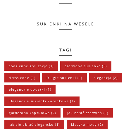
SUKIENKI NA WESELE
TAGI
codzienne stylizacje
(3)
czerwona sukienka
(5)
dress code
(1)
Długie sukienki
(1)
elegancja
(2)
eleganckie dodatki
(1)
Eleganckie sukienki koronkowe
(1)
garderoba kapsułowa
(2)
jak nosić czerwień
(1)
Jak się ubrać elegancko
(1)
klasyka mody
(2)