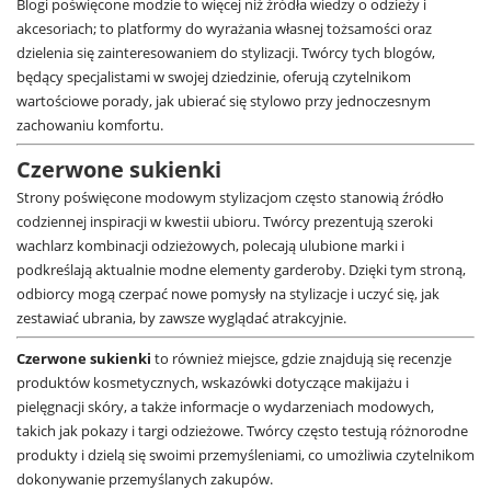
Blogi poświęcone modzie to więcej niż źródła wiedzy o odzieży i
akcesoriach; to platformy do wyrażania własnej tożsamości oraz
dzielenia się zainteresowaniem do stylizacji. Twórcy tych blogów,
będący specjalistami w swojej dziedzinie, oferują czytelnikom
wartościowe porady, jak ubierać się stylowo przy jednoczesnym
zachowaniu komfortu.
Czerwone sukienki
Strony poświęcone modowym stylizacjom często stanowią źródło
codziennej inspiracji w kwestii ubioru. Twórcy prezentują szeroki
wachlarz kombinacji odzieżowych, polecają ulubione marki i
podkreślają aktualnie modne elementy garderoby. Dzięki tym stroną,
odbiorcy mogą czerpać nowe pomysły na stylizacje i uczyć się, jak
zestawiać ubrania, by zawsze wyglądać atrakcyjnie.
Czerwone sukienki
to również miejsce, gdzie znajdują się recenzje
produktów kosmetycznych, wskazówki dotyczące makijażu i
pielęgnacji skóry, a także informacje o wydarzeniach modowych,
takich jak pokazy i targi odzieżowe. Twórcy często testują różnorodne
produkty i dzielą się swoimi przemyśleniami, co umożliwia czytelnikom
dokonywanie przemyślanych zakupów.