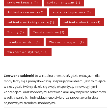
stylowe kreacje
(1)
styl romantyczny
(1)
Sukienka czerwona
(3)
sukienka kopertowa
(1)
sukienka na każdą okazję
(1)
sukienka ołówkowa
(1)
Trendy
(3)
Trendy modowe
(3)
trendy w modzie
(1)
Wieczorne wyjścia
(1)
wieczorowe stylizacje
(1)
Czerwone sukienki
to wirtualna przestrzeń, gdzie entuzjazm dla
mody łączy się z pomysłowością i inspirującymi ideami. Jest to miejsce
w sieci, gdzie twórcy dzielą się swoją ekspertyzą, innowacyjnymi
koncepcjami oraz modowymi zestawieniami, aby wspierać odbiorców
w odkrywaniu ich indywidualnego stylu oraz zapoznawaniu się z
najnowszymi trendami modowymi.