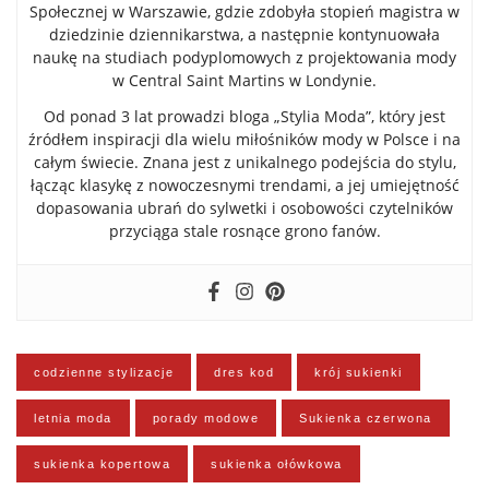
Społecznej w Warszawie, gdzie zdobyła stopień magistra w
dziedzinie dziennikarstwa, a następnie kontynuowała
naukę na studiach podyplomowych z projektowania mody
w Central Saint Martins w Londynie.
Od ponad 3 lat prowadzi bloga „Stylia Moda”, który jest
źródłem inspiracji dla wielu miłośników mody w Polsce i na
całym świecie. Znana jest z unikalnego podejścia do stylu,
łącząc klasykę z nowoczesnymi trendami, a jej umiejętność
dopasowania ubrań do sylwetki i osobowości czytelników
przyciąga stale rosnące grono fanów.
codzienne stylizacje
dres kod
krój sukienki
letnia moda
porady modowe
Sukienka czerwona
sukienka kopertowa
sukienka ołówkowa