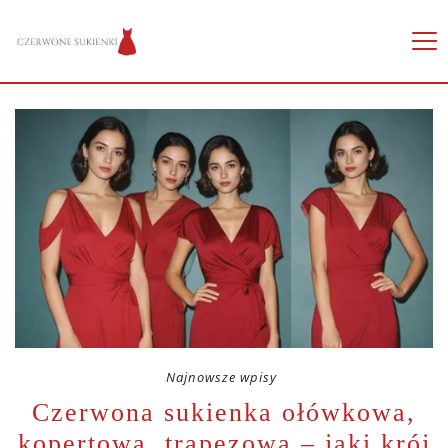
Najnowsze wpisy
Czerwona sukienka ołówkowa,
kopertowa, trapezowa – jaki krój