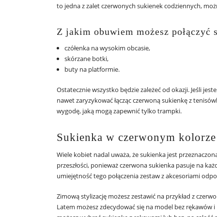
to jedna z zalet czerwonych sukienek codziennych, można
Z jakim obuwiem możesz połączyć 
czółenka na wysokim obcasie,
skórzane botki,
buty na platformie.
Ostatecznie wszystko będzie zależeć od okazji. Jeśli 
nawet zaryzykować łącząc czerwoną sukienkę z tenisów
wygodę, jaką mogą zapewnić tylko trampki.
Sukienka w czerwonym kolorze 
Wiele kobiet nadal uważa, że sukienka jest przeznaczona
przeszłości, ponieważ czerwona sukienka pasuje na każdą
umiejętność tego połączenia zestaw z akcesoriami odp
Zimową stylizację możesz zestawić na przykład z czerwo
Latem możesz zdecydować się na model bez rękawów i na