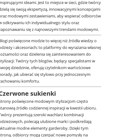
inspirującymi ideami. Jest to miejsce w sieci, gdzie twórcy
dzielą się swoją ekspertyzą, innowacyjnymi koncepcjami
oraz modowymi zestawieniami, aby wspierać odbiorców
w odkrywaniu ich indywidualnego stylu oraz
zapoznawaniu się z najnowszymi trendami modowymi.
Blogi poświęcone modzie to więcej niż źródła wiedzy o
odzieży i akcesoriach; to platformy do wyrażania własnej
tożsamości oraz dzielenia się zainteresowaniem do
stylizacji. Twórcy tych blogów, będący specjalistami w
swojej dziedzinie, oferują czytelnikom wartościowe
porady, jak ubierać się stylowo przy jednoczesnym
zachowaniu komfortu.
Czerwone sukienki
Strony poświęcone modowym stylizacjom często
stanowią źródło codziennej inspiracji w kwestii ubioru.
Twórcy prezentują szeroki wachlarz kombinacji
odzieżowych, polecają ulubione marki i podkreślają
aktualnie modne elementy garderoby. Dzięki tym
stroną, odbiorcy mogą czerpać nowe pomysły na