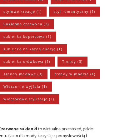
stylowe kreacje
(1)
styl romantyczny
(1)
Sukienka czerwona
(3)
sukienka kopertowa
(1)
sukienka na każdą okazję
(1)
sukienka ołówkowa
(1)
Trendy
(3)
Trendy modowe
(3)
trendy w modzie
(1)
Wieczorne wyjścia
(1)
wieczorowe stylizacje
(1)
Czerwone sukienki
to wirtualna przestrzeń, gdzie
entuzjazm dla mody łączy się z pomysłowością i