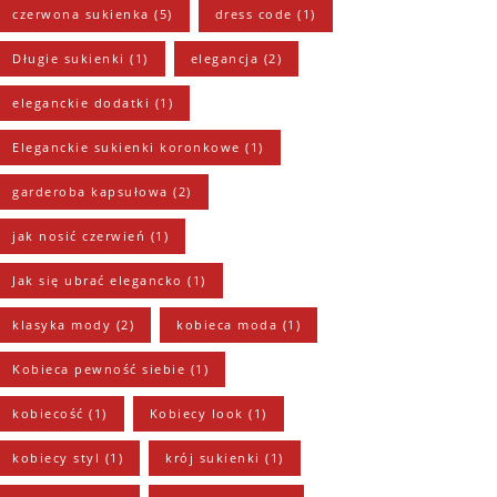
czerwona sukienka
(5)
dress code
(1)
Długie sukienki
(1)
elegancja
(2)
eleganckie dodatki
(1)
Eleganckie sukienki koronkowe
(1)
garderoba kapsułowa
(2)
jak nosić czerwień
(1)
Jak się ubrać elegancko
(1)
klasyka mody
(2)
kobieca moda
(1)
Kobieca pewność siebie
(1)
kobiecość
(1)
Kobiecy look
(1)
kobiecy styl
(1)
krój sukienki
(1)