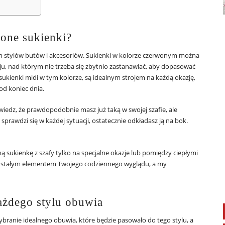
one sukienki?
ich stylów butów i akcesoriów. Sukienki w kolorze czerwonym można
troju, nad którym nie trzeba się zbytnio zastanawiać, aby dopasować
sukienki midi w tym kolorze, są idealnym strojem na każdą okazję,
od koniec dnia.
 wiedz, że prawdopodobnie masz już taką w swojej szafie, ale
sprawdzi się w każdej sytuacji, ostatecznie odkładasz ją na bok.
 sukienkę z szafy tylko na specjalne okazje lub pomiędzy ciepłymi
się stałym elementem Twojego codziennego wyglądu, a my
ażdego stylu obuwia
ybranie idealnego obuwia, które będzie pasowało do tego stylu, a