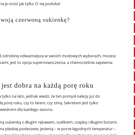
 je nosić jak tylko CI się podoba!
swoją czerwoną sukienkę?
jesteś odrobinę odważniejsza w swoich modowych wyborach, możesz
kami, jest to opcja supernowoczesna, a równocześnie zapewnia
jest dobra na każdą porę roku
 tylko na lato, jednak wiedz, że ten pomysł należy już do
 porę roku, czy to latem, czy zimą. Sekretem jest tylko
owiednimi dla każdego sezonu.
ną sukienką z długim rękawem, szalikiem, czapką i długimi butami.
 płaskiej podeszwie, jesienią – w porze łagodnych temperatur –