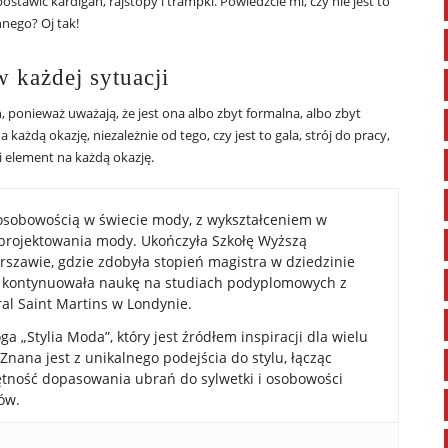
tawić kardigan, rajstopy i trampki. Powiedzcie mi, czy nie jest to
nego? Oj tak!
 każdej sytuacji
ń, ponieważ uważają, że jest ona albo zbyt formalna, albo zbyt
 każdą okazję, niezależnie od tego, czy jest to gala, strój do pracy,
i element na każdą okazję.
osobowością w świecie mody, z wykształceniem w
 projektowania mody. Ukończyła Szkołę Wyższą
rszawie, gdzie zdobyła stopień magistra w dziedzinie
e kontynuowała naukę na studiach podyplomowych z
al Saint Martins w Londynie.
a „Stylia Moda”, który jest źródłem inspiracji dla wielu
Znana jest z unikalnego podejścia do stylu, łącząc
ętność dopasowania ubrań do sylwetki i osobowości
ów.