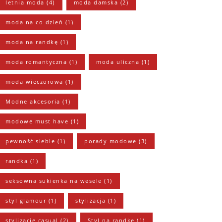
letnia moda
(4)
moda damska
(2)
moda na co dzień
(1)
moda na randkę
(1)
moda romantyczna
(1)
moda uliczna
(1)
moda wieczorowa
(1)
Modne akcesoria
(1)
modowe must have
(1)
pewność siebie
(1)
porady modowe
(3)
randka
(1)
seksowna sukienka na wesele
(1)
styl glamour
(1)
stylizacja
(1)
stylizacje casual
(2)
Styl na randkę
(1)