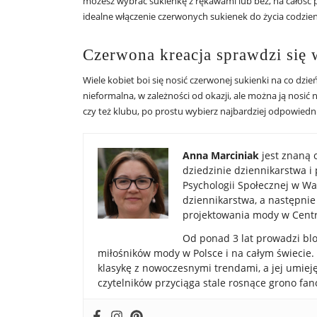
możesz wybrać sukienkę z rękawami lub bez, na całość pos
idealne włączenie czerwonych sukienek do życia codzien
Czerwona kreacja sprawdzi się w
Wiele kobiet boi się nosić czerwonej sukienki na co dzie
nieformalna, w zależności od okazji, ale można ją nosić na
czy też klubu, po prostu wybierz najbardziej odpowiedn
Anna Marciniak
jest znaną 
dziedzinie dziennikarstwa i
Psychologii Społecznej w Wa
dziennikarstwa, a następni
projektowania mody w Centr
Od ponad 3 lat prowadzi blog
miłośników mody w Polsce i na całym świecie. 
klasykę z nowoczesnymi trendami, a jej umiej
czytelników przyciąga stale rosnące grono fan